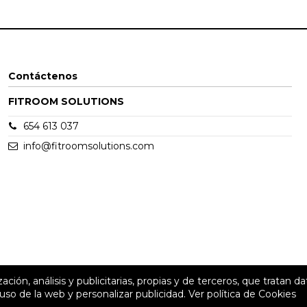
Contáctenos
FITROOM SOLUTIONS
654 613 037
info@fitroomsolutions.com
n, análisis y publicitarias, propias y de terceros, que tratan da
l uso de la web y personalizar publicidad.
Ver política de Cookies