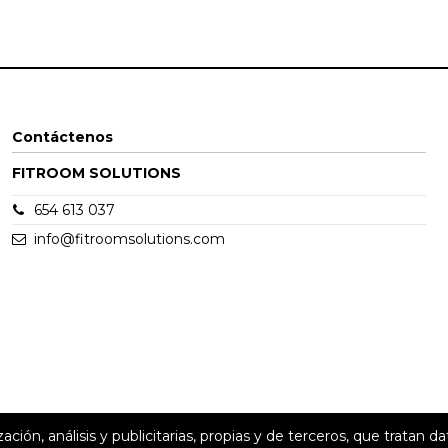
Contáctenos
FITROOM SOLUTIONS
654 613 037
info@fitroomsolutions.com
n, análisis y publicitarias, propias y de terceros, que tratan da