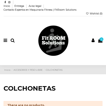
Inicio
Entrega
Aviso legal
Contacto Expertos en Maquinaria Fitness | FitRoom Solutions
Wishlist (
0
)
0
Inicio
ACCESORIOS Y PESO LIBRE
COLCHONETAS
COLCHONETAS
There are no products.