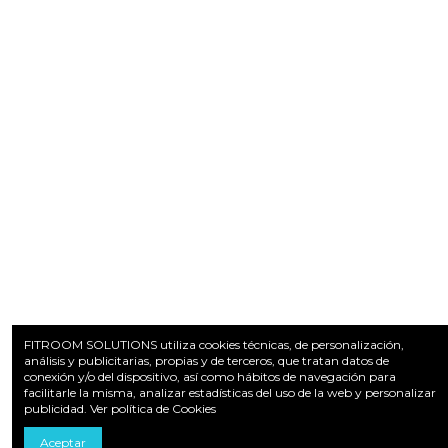
FITROOM SOLUTIONS utiliza cookies técnicas, de personalización,
análisis y publicitarias, propias y de terceros, que tratan datos de
conexión y/o del dispositivo, así como hábitos de navegación para
facilitarle la misma, analizar estadísticas del uso de la web y personalizar
publicidad.
Ver política de Cookies
Aceptar