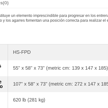
s
(0)
tuye un elemento imprescindible para progresar en los entrena
o y los agarres fomentan una posición correcta para realizar el e
HS-FPD
s
55" x 58" x 73" (metric cm: 139 x 147 x 185)
e
107" x 58" x 73" (metric cm: 272 x 147 x 18
o
620 lb (281 kg)