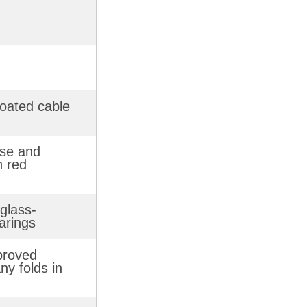
coated cable
use and
h red
glass-
arings
proved
ny folds in