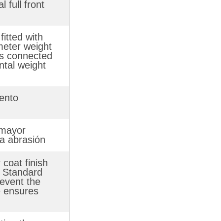
 full front
fitted with
meter weight
 is connected
ntal weight
iento
 mayor
la abrasión
coat finish
; Standard
revent the
e ensures