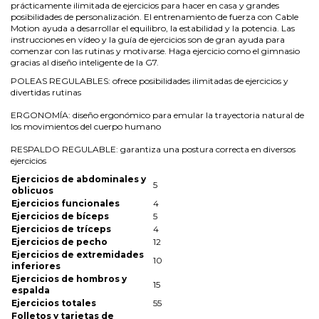
prácticamente ilimitada de ejercicios para hacer en casa y grandes
posibilidades de personalización. El entrenamiento de fuerza con Cable
Motion ayuda a desarrollar el equilibro, la estabilidad y la potencia. Las
instrucciones en vídeo y la guía de ejercicios son de gran ayuda para
comenzar con las rutinas y motivarse. Haga ejercicio como el gimnasio
gracias al diseño inteligente de la G7.
POLEAS REGULABLES: ofrece posibilidades ilimitadas de ejercicios y
divertidas rutinas
ERGONOMÍA: diseño ergonómico para emular la trayectoria natural de
los movimientos del cuerpo humano
RESPALDO REGULABLE: garantiza una postura correcta en diversos
ejercicios
Ejercicios de abdominales y
5
oblicuos
Ejercicios funcionales
4
Ejercicios de bíceps
5
Ejercicios de tríceps
4
Ejercicios de pecho
12
Ejercicios de extremidades
10
inferiores
Ejercicios de hombros y
15
espalda
Ejercicios totales
55
Folletos y tarjetas de