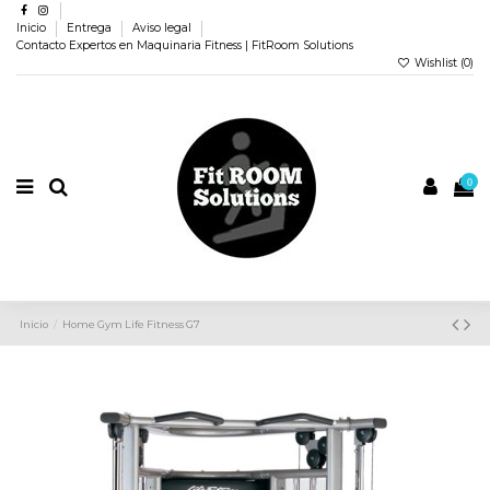
Inicio
Entrega
Aviso legal
Contacto Expertos en Maquinaria Fitness | FitRoom Solutions
Wishlist (
0
)
0
Inicio
Home Gym Life Fitness G7