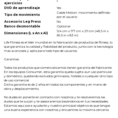
1
ejercicios
DVD de aprendizaje
Yes
Cable Motion: movimiento definido
Tipo de movimiento
por el usuario
Accesorio Leg Press
No
Banco desmontable
Optional
124 cm x 177 cm x 211 cm (48,5 in x
Dimensiones (L x An x Al)
69,5 in x 83 in)
Life Fitness es el líder mundial en la fabricación de productos de fitness, lo
que garantiza la calidad y fiabilidad del producto, junto con la tecnología
mas avanzada y apta para todo tipo de usuarios.
Garantias
Todos los productos que comercializamos tienen garantía del fabricante.
En los equipos Consumer, esta garantía queda sujeta aun uso particular
y doméstico, quedando excluidos gimnasios, hoteles o cualquier otro tipo
de uso comercial.
Dicha garantía es de 2 años en todos los componentes y en mano de
obra y desplazamiento.
No dudes en ponerte en contacto con nosotros y te resolveremos las
dudas que te surjan y te asesoraremos basándonos en tus necesidades.
Estamos aqui para ayudarte y nuestro principal objetivo es que tengas
una buena experiencia con nosotros y encuentres la máxima cercanía.