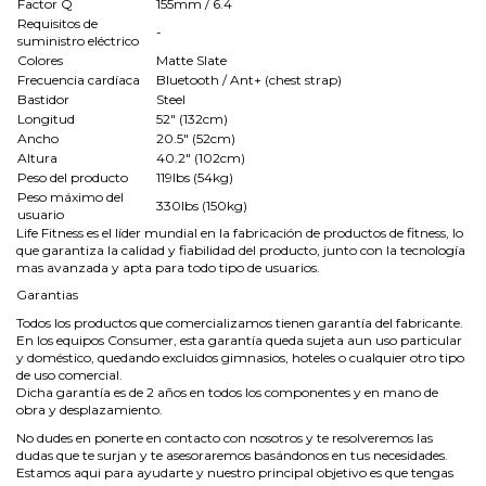
Factor Q
155mm / 6.4
Requisitos de
-
suministro eléctrico
Colores
Matte Slate
Frecuencia cardíaca
Bluetooth / Ant+ (chest strap)
Bastidor
Steel
Longitud
52" (132cm)
Ancho
20.5" (52cm)
Altura
40.2" (102cm)
Peso del producto
119lbs (54kg)
Peso máximo del
330lbs (150kg)
usuario
Life Fitness es el líder mundial en la fabricación de productos de fitness, lo
que garantiza la calidad y fiabilidad del producto, junto con la tecnología
mas avanzada y apta para todo tipo de usuarios.
Garantias
Todos los productos que comercializamos tienen garantía del fabricante.
En los equipos Consumer, esta garantía queda sujeta aun uso particular
y doméstico, quedando excluidos gimnasios, hoteles o cualquier otro tipo
de uso comercial.
Dicha garantía es de 2 años en todos los componentes y en mano de
obra y desplazamiento.
No dudes en ponerte en contacto con nosotros y te resolveremos las
dudas que te surjan y te asesoraremos basándonos en tus necesidades.
Estamos aqui para ayudarte y nuestro principal objetivo es que tengas