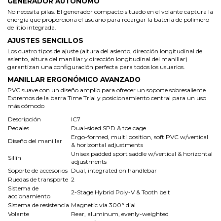
GENERADOR AUTÓNOMO
No necesita pilas. El generador compacto situado en el volante captura la
energía que proporciona el usuario para recargar la batería de polímero
de litio integrada.
AJUSTES SENCILLOS
Los cuatro tipos de ajuste (altura del asiento, dirección longitudinal del
asiento, altura del manillar y dirección longitudinal del manillar)
garantizan una configuración perfecta para todos los usuarios.
MANILLAR ERGONÓMICO AVANZADO
PVC suave con un diseño amplio para ofrecer un soporte sobresaliente.
Extremos de la barra Time Trial y posicionamiento central para un uso
más cómodo
Descripción
IC7
Pedales
Dual-sided SPD & toe cage
Ergo-formed, multi position, soft PVC w/vertical
Diseño del manillar
& horizontal adjustments
Unisex padded sport saddle w/vertical & horizontal
Sillín
adjustments
Soporte de accesorios
Dual, integrated on handlebar
Ruedas de transporte
2
Sistema de
2-Stage Hybrid Poly-V & Tooth belt
accionamiento
Sistema de resistencia
Magnetic via 300° dial
Volante
Rear, aluminum, evenly-weighted