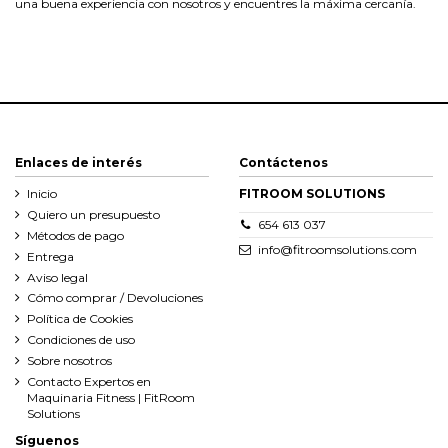
una buena experiencia con nosotros y encuentres la máxima cercanía.
Enlaces de interés
Contáctenos
Inicio
FITROOM SOLUTIONS
Quiero un presupuesto
654 613 037
Métodos de pago
info@fitroomsolutions.com
Entrega
Aviso legal
Cómo comprar / Devoluciones
Política de Cookies
Condiciones de uso
Sobre nosotros
Contacto Expertos en
Maquinaria Fitness | FitRoom
Solutions
Síguenos