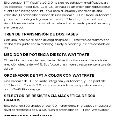
El ordenador TFT WattRate® 2.0 ha sido rediseñado y modificado para
las bicicletas indoor IC6, IC7 e IC8. Se trata de un ordenador robusto que
cuenta con navegación intuitiva para el usuario y conexión de alta
velocidad. El ordenador dispone de una pantalla TFT brillante, autónoma
y totalmente integrada y una pantalla LED frontal, que muestran
simultáneamente la intensidad de cada entrenamiento para el usuario y
el entrenador.
TREN DE TRANSMISIÓN DE DOS FASES
Con una increíble relación de engranajes de 1:11, este tren de transmisión
de dos fases, junto con la tecnología Poly-V híbrida y la cinta dentada de
ICG
MEDIDOR DE POTENCIA DIRECTA WATTRATE
El medidor de potencia más preciso del sector ofrece una tolerancia de
medición directa del +/-1 %. Sus fotocélulas miden directamente la torsión
del eje
ORDENADOR DE TFT A COLOR CON WATTRATE
Una pantalla de TFT brillante, integrada y autónoma, y una pantalla
LED frontal. Consola 2.0 con conectividad con las app del mercado,
como Zwift Kinomaps,etc
SELECTOR DE RESISTENCIA MAGNÉTICA DE 300
GRADOS
El selector de 300 grados ofrece 100 incrementos marcados y muestra el
nivel de resistencia de 0 a 100 % en el ordenador de TFT con WattRate®