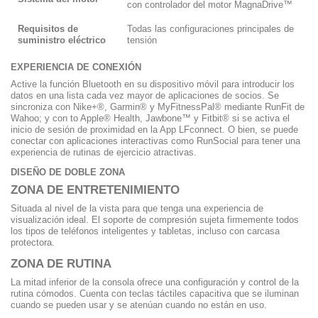
con controlador del motor MagnaDrive™
Requisitos de
Todas las configuraciones principales de
suministro eléctrico
tensión
EXPERIENCIA DE CONEXIÓN
Active la función Bluetooth en su dispositivo móvil para introducir los
datos en una lista cada vez mayor de aplicaciones de socios. Se
sincroniza con Nike+®, Garmin® y MyFitnessPal® mediante RunFit de
Wahoo; y con to Apple® Health, Jawbone™ y Fitbit® si se activa el
inicio de sesión de proximidad en la App LFconnect. O bien, se puede
conectar con aplicaciones interactivas como RunSocial para tener una
experiencia de rutinas de ejercicio atractivas.
DISEÑO DE DOBLE ZONA
ZONA DE ENTRETENIMIENTO
Situada al nivel de la vista para que tenga una experiencia de
visualización ideal. El soporte de compresión sujeta firmemente todos
los tipos de teléfonos inteligentes y tabletas, incluso con carcasa
protectora.
ZONA DE RUTINA
La mitad inferior de la consola ofrece una configuración y control de la
rutina cómodos. Cuenta con teclas táctiles capacitiva que se iluminan
cuando se pueden usar y se atenúan cuando no están en uso.