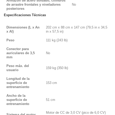
Armazón de acero soldado, cilindros
de arrastre frontales y niveladores
No
posteriores
Especificaciones Técnicas
Dimensiones (L x An
202 cm x 88 cm x 147 cm (79,5 in x 34,5
x Al)
in x 57,5 in)
Peso
111 kg (243 lb)
Conector para
auriculares de 3,5
No
mm
Peso máx. del
159 kg (350 lb)
usuario
Longitud de la
superficie de
153 cm
entrenamiento
Ancho de la
superficie de
51 cm
entrenamiento
Motor de CC de 3,0 CV (pico de 6,0 CV)
Sistema del motor