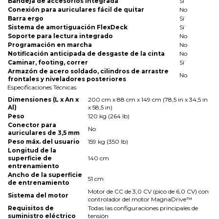
Bandeja de accesorios integrada
Sí
Conexión para auriculares fácil de quitar
No
Barra ergo
Sí
Sistema de amortiguación FlexDeck
Sí
Soporte para lectura integrado
No
Programación en marcha
No
Notificación anticipada de desgaste de la cinta
No
Caminar, footing, correr
Sí
Armazón de acero soldado, cilindros de arrastre
No
frontales y niveladores posteriores
Especificaciones Técnicas
Dimensiones (L x An x
200 cm x 88 cm x 149 cm (78,5 in x 34,5 in
Al)
x 58,5 in)
Peso
120 kg (264 lb)
Conector para
No
auriculares de 3,5 mm
Peso máx. del usuario
159 kg (350 lb)
Longitud de la
superficie de
140 cm
entrenamiento
Ancho de la superficie
51 cm
de entrenamiento
Motor de CC de 3,0 CV (pico de 6,0 CV) con
Sistema del motor
controlador del motor MagnaDrive™
Requisitos de
Todas las configuraciones principales de
suministro eléctrico
tensión