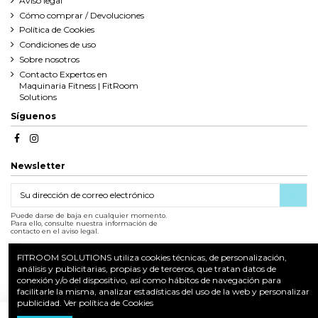
Aviso legal
Cómo comprar / Devoluciones
Política de Cookies
Condiciones de uso
Sobre nosotros
Contacto Expertos en
Maquinaria Fitness | FitRoom
Solutions
Síguenos
Newsletter
Puede darse de baja en cualquier momento.
Para ello, consulte nuestra información de
contacto en el aviso legal.
Acepto las condiciones generales y la política de confidencialidad
Ver más
FITROOM SOLUTIONS utiliza cookies técnicas, de personalización,
análisis y publicitarias, propias y de terceros, que tratan datos de
conexión y/o del dispositivo, así como hábitos de navegación para
facilitarle la misma, analizar estadísticas del uso de la web y personalizar
publicidad.
Ver política de Cookies