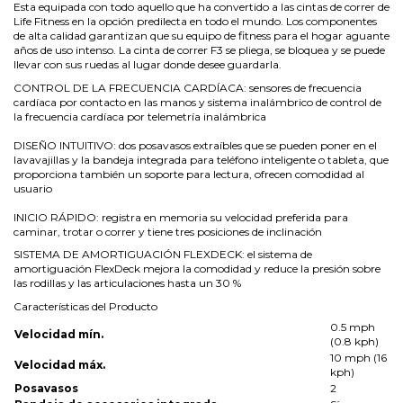
Esta equipada con todo aquello que ha convertido a las cintas de correr de
Life Fitness en la opción predilecta en todo el mundo. Los componentes
de alta calidad garantizan que su equipo de fitness para el hogar aguante
años de uso intenso. La cinta de correr F3 se pliega, se bloquea y se puede
llevar con sus ruedas al lugar donde desee guardarla.
CONTROL DE LA FRECUENCIA CARDÍACA: sensores de frecuencia
cardíaca por contacto en las manos y sistema inalámbrico de control de
la frecuencia cardíaca por telemetría inalámbrica
DISEÑO INTUITIVO: dos posavasos extraíbles que se pueden poner en el
lavavajillas y la bandeja integrada para teléfono inteligente o tableta, que
proporciona también un soporte para lectura, ofrecen comodidad al
usuario
INICIO RÁPIDO: registra en memoria su velocidad preferida para
caminar, trotar o correr y tiene tres posiciones de inclinación
SISTEMA DE AMORTIGUACIÓN FLEXDECK: el sistema de
amortiguación FlexDeck mejora la comodidad y reduce la presión sobre
las rodillas y las articulaciones hasta un 30 %
Características del Producto
0.5 mph
Velocidad mín.
(0.8 kph)
10 mph (16
Velocidad máx.
kph)
Posavasos
2