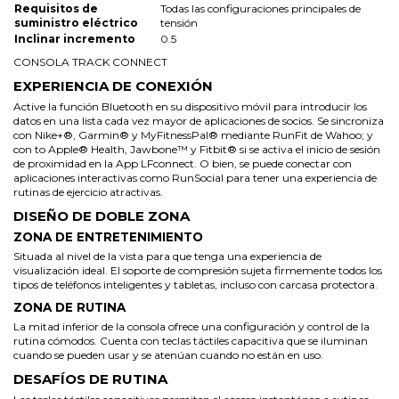
Requisitos de
Todas las configuraciones principales de
suministro eléctrico
tensión
Inclinar incremento
0.5
CONSOLA TRACK CONNECT
EXPERIENCIA DE CONEXIÓN
Active la función Bluetooth en su dispositivo móvil para introducir los
datos en una lista cada vez mayor de aplicaciones de socios. Se sincroniza
con Nike+®, Garmin® y MyFitnessPal® mediante RunFit de Wahoo; y
con to Apple® Health, Jawbone™ y Fitbit® si se activa el inicio de sesión
de proximidad en la App LFconnect. O bien, se puede conectar con
aplicaciones interactivas como RunSocial para tener una experiencia de
rutinas de ejercicio atractivas.
DISEÑO DE DOBLE ZONA
ZONA DE ENTRETENIMIENTO
Situada al nivel de la vista para que tenga una experiencia de
visualización ideal. El soporte de compresión sujeta firmemente todos los
tipos de teléfonos inteligentes y tabletas, incluso con carcasa protectora.
ZONA DE RUTINA
La mitad inferior de la consola ofrece una configuración y control de la
rutina cómodos. Cuenta con teclas táctiles capacitiva que se iluminan
cuando se pueden usar y se atenúan cuando no están en uso.
DESAFÍOS DE RUTINA