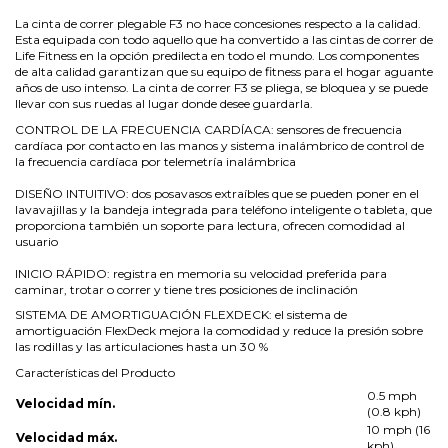
La cinta de correr plegable F3 no hace concesiones respecto a la calidad.
Esta equipada con todo aquello que ha convertido a las cintas de correr de
Life Fitness en la opción predilecta en todo el mundo. Los componentes
de alta calidad garantizan que su equipo de fitness para el hogar aguante
años de uso intenso. La cinta de correr F3 se pliega, se bloquea y se puede
llevar con sus ruedas al lugar donde desee guardarla.
CONTROL DE LA FRECUENCIA CARDÍACA: sensores de frecuencia
cardíaca por contacto en las manos y sistema inalámbrico de control de
la frecuencia cardíaca por telemetría inalámbrica
DISEÑO INTUITIVO: dos posavasos extraíbles que se pueden poner en el
lavavajillas y la bandeja integrada para teléfono inteligente o tableta, que
proporciona también un soporte para lectura, ofrecen comodidad al
usuario
INICIO RÁPIDO: registra en memoria su velocidad preferida para
caminar, trotar o correr y tiene tres posiciones de inclinación
SISTEMA DE AMORTIGUACIÓN FLEXDECK: el sistema de
amortiguación FlexDeck mejora la comodidad y reduce la presión sobre
las rodillas y las articulaciones hasta un 30 %
Características del Producto
0.5 mph
Velocidad mín.
(0.8 kph)
10 mph (16
Velocidad máx.
kph)