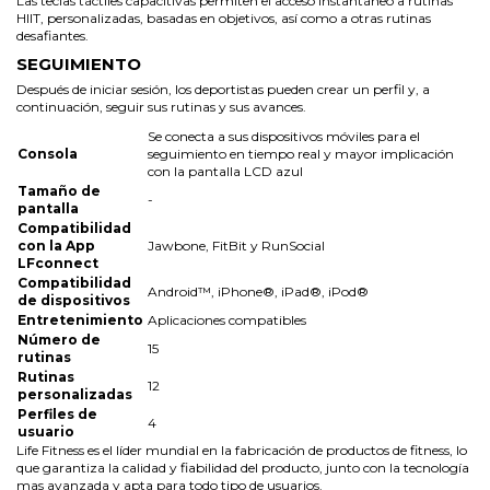
Las teclas táctiles capacitivas permiten el acceso instantáneo a rutinas
HIIT, personalizadas, basadas en objetivos, así como a otras rutinas
desafiantes.
SEGUIMIENTO
Después de iniciar sesión, los deportistas pueden crear un perfil y, a
continuación, seguir sus rutinas y sus avances.
Se conecta a sus dispositivos móviles para el
Consola
seguimiento en tiempo real y mayor implicación
con la pantalla LCD azul
Tamaño de
-
pantalla
Compatibilidad
con la App
Jawbone, FitBit y RunSocial
LFconnect
Compatibilidad
Android™, iPhone®, iPad®, iPod®
de dispositivos
Entretenimiento
Aplicaciones compatibles
Número de
15
rutinas
Rutinas
12
personalizadas
Perfiles de
4
usuario
Life Fitness es el líder mundial en la fabricación de productos de fitness, lo
que garantiza la calidad y fiabilidad del producto, junto con la tecnología
mas avanzada y apta para todo tipo de usuarios.