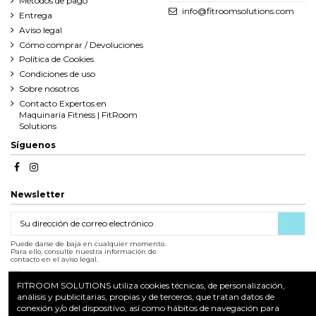
Métodos de pago
info@fitroomsolutions.com
Entrega
Aviso legal
Cómo comprar / Devoluciones
Política de Cookies
Condiciones de uso
Sobre nosotros
Contacto Expertos en
Maquinaria Fitness | FitRoom
Solutions
Síguenos
Newsletter
Puede darse de baja en cualquier momento.
Para ello, consulte nuestra información de
contacto en el aviso legal.
Acepto las condiciones generales y la política de confidencialidad
Ver más
FITROOM SOLUTIONS utiliza cookies técnicas, de personalización,
análisis y publicitarias, propias y de terceros, que tratan datos de
conexión y/o del dispositivo, así como hábitos de navegación para