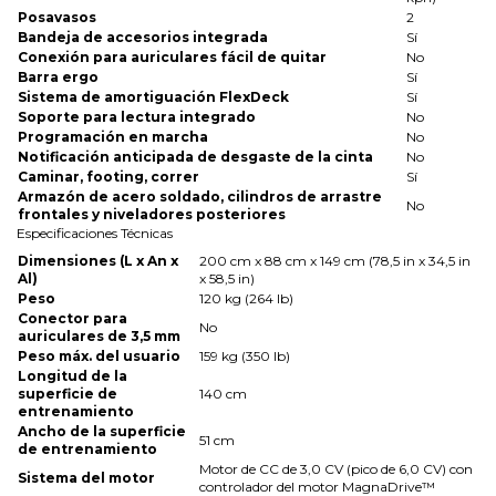
Posavasos
2
Bandeja de accesorios integrada
Sí
Conexión para auriculares fácil de quitar
No
Barra ergo
Sí
Sistema de amortiguación FlexDeck
Sí
Soporte para lectura integrado
No
Programación en marcha
No
Notificación anticipada de desgaste de la cinta
No
Caminar, footing, correr
Sí
Armazón de acero soldado, cilindros de arrastre
No
frontales y niveladores posteriores
Especificaciones Técnicas
Dimensiones (L x An x
200 cm x 88 cm x 149 cm (78,5 in x 34,5 in
Al)
x 58,5 in)
Peso
120 kg (264 lb)
Conector para
No
auriculares de 3,5 mm
Peso máx. del usuario
159 kg (350 lb)
Longitud de la
superficie de
140 cm
entrenamiento
Ancho de la superficie
51 cm
de entrenamiento
Motor de CC de 3,0 CV (pico de 6,0 CV) con
Sistema del motor
controlador del motor MagnaDrive™